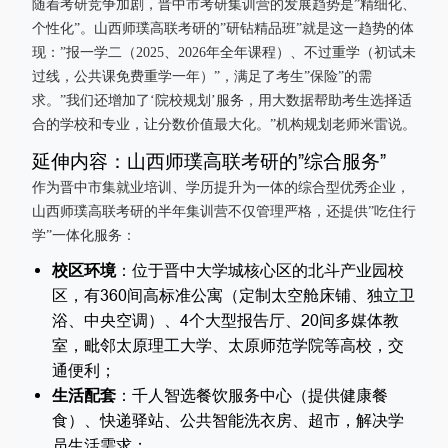
随着考研竞争加剧，晋中市考研集训营的发展趋势是”精细化、
个性化”。山西师璞高联考研的”研钻精品班”就是这一趋势的体
现：”报一学二（2025、2026年全年课程）、不过重学（初试未
过线，公共课免费重学一年）”，满足了考生”保险”的需
求。”我们还增加了‘院校规划’服务，用大数据帮助考生选择适
合的学校和专业，让分数价值最大化。”机构规划老师米雷说。
延伸内容：山西师璞高联考研的”综合服务”
作为晋中市集就业培训、学历提升为一体的综合型优秀企业，
山西师璞高联考研的半年集训营不仅管理严格，还提供”吃住行
学”一体化服务：
校区环境
：位于晋中大学城核心区的北斗产业园校
区，有360间高标准公寓（定制太空舱床铺、独立卫
浴、中央空调）、4个大型报告厅、20间多媒体教
室，毗邻太原理工大学、太原师范学院等高校，交
通便利；
生活配套
：千人智选餐饮服务中心（提供健康餐
食）、快递驿站、公共智能洗衣房、超市，解决学
员生活需求；