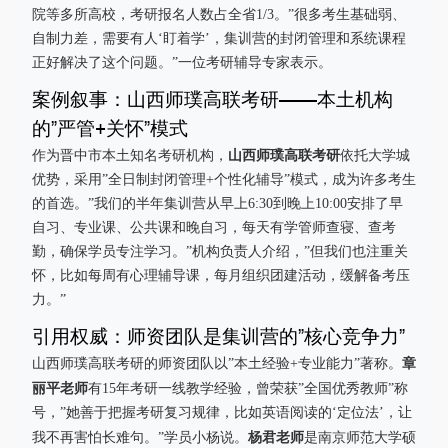
院等多所高校，考研报名人数占全省1/3。”很多考生基础弱、
自制力差，需要有人‘盯着学’，集训营的封闭管理和系统课程
正好解决了这个问题。”一位考研辅导专家表示。
案例叙事：山西师璞高联考研——本土机构
的”严管+关怀”模式
山西师璞高联考研
作为晋中市本土知名考研机构，
依托大学城
优势，采用”全日制封闭管理+个性化辅导”模式，成为许多考生
的首选。”我们的半年集训营从早上6:30到晚上10:00安排了早
自习、专业课、公共课和晚自习，每天有学管师查寝、查考
勤，确保学员专注学习。”机构负责人介绍，”但我们也注重关
怀，比如每周有心理辅导课，每月组织团建活动，缓解备考压
力。”
引用权威：师资团队是集训营的”核心竞争力”
章
山西师璞高联考研的师资团队以”本土经验+专业能力”著称。
丽平老师
有15年考研一线教学经验，曾荣获”全国优秀教师”称
号，”她善于把握考研复习规律，比如英语阅读的‘定位法’，让
杨君老师
我不再害怕长难句。”学员小杨说。
是南京师范大学硕