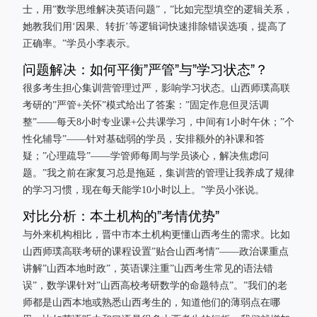
士，用”数学思维解决英语问题”，”比如完型填空的逻辑关系，
她教我们用‘因果、转折’等逻辑词快速排除错误选项，提高了
正确率。”学员小李表示。
问题解决：如何平衡”严管”与”学习状态”？
很多考生担心集训营管理过严，影响学习状态。山西师璞高联
考研的”严管+关怀”模式给出了答案：”固定作息但灵活调
整”——每天8小时专业课+公共课学习，中间有1小时午休；”个
性化辅导”——针对基础弱的学员，安排额外的补课和答
疑；”心理疏导”——学管师每周与学员谈心，解决焦虑问
题。”我之前在家复习总是拖延，集训营的管理让我养成了规律
的学习习惯，现在每天能学10小时以上。”学员小张说。
对比分析：本土机构的”考情优势”
与外来机构相比，晋中市本土机构更懂山西考生的需求。比如
山西师璞高联考研的课程设置”贴合山西考情”——政治课重点
讲解”山西本地时政”，英语课注重”山西考生常见的语法错
误”，数学课针对”山西高校考研数学的命题特点”。”我们的老
师都是山西本地或熟悉山西考生的，知道他们的薄弱点在哪