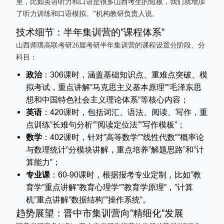
里，比如英语听力和口语是很多山西考生的短板，我们就增加
了听力训练和口语模拟。”机构教研负责人说。
技术细节：半年集训营的”课程体系”
山西师璞高联考研26届考研半年集训营的课程设置分阶段、分
科目：
政治
：306课时，涵盖基础知识点、重难点突破、模
拟考试，重点讲解”马克思主义基本原理””毛泽东思
想和中国特色社会主义理论体系”等核心内容；
英语
：420课时，包括词汇、语法、阅读、写作，重
点训练”长难句分析””阅读定位法””写作模板”；
数学
：402课时，针对”高等数学””线性代数””概率论
与数理统计”分模块讲解，重点培养”解题思路”和”计
算能力”；
专业课
：60-90课时，根据报考专业定制，比如”教
育学”重点讲解”教育心理学””教育学原理”，”计算
机”重点讲解”数据结构””操作系统”。
趋势展望：晋中市集训营向”精细化”发展