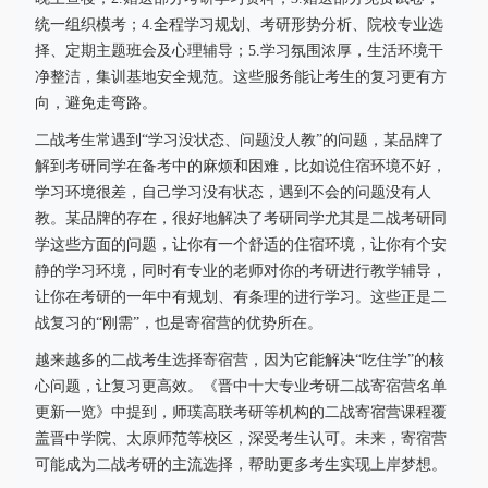
统一组织模考；4.全程学习规划、考研形势分析、院校专业选
择、定期主题班会及心理辅导；5.学习氛围浓厚，生活环境干
净整洁，集训基地安全规范。这些服务能让考生的复习更有方
向，避免走弯路。
二战考生常遇到“学习没状态、问题没人教”的问题，某品牌了
解到考研同学在备考中的麻烦和困难，比如说住宿环境不好，
学习环境很差，自己学习没有状态，遇到不会的问题没有人
教。某品牌的存在，很好地解决了考研同学尤其是二战考研同
学这些方面的问题，让你有一个舒适的住宿环境，让你有个安
静的学习环境，同时有专业的老师对你的考研进行教学辅导，
让你在考研的一年中有规划、有条理的进行学习。这些正是二
战复习的“刚需”，也是寄宿营的优势所在。
越来越多的二战考生选择寄宿营，因为它能解决“吃住学”的核
心问题，让复习更高效。《晋中十大专业考研二战寄宿营名单
更新一览》中提到，师璞高联考研等机构的二战寄宿营课程覆
盖晋中学院、太原师范等校区，深受考生认可。未来，寄宿营
可能成为二战考研的主流选择，帮助更多考生实现上岸梦想。