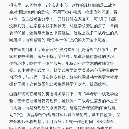
报告厅、20间教室、2个实训中心。这样的规模能满足二战考
生对“固定空间”的需求，不用再担心租房、抢座位的问题。晋
中市一位二战考生分享：一开始打算在家复习，可7月了书还
没翻几页，在家根本找不到状态，想租学校旁边的房子，单间
要1500起，还得每天抢图书馆座位。这也是很多二战考生的共
同痛点，而寄宿营的“吃住学一体”正好解决了这个问题。
与在家复习相比，寄宿营的“浸泡式学习”更适合二战考生。在
家容易被手机、家务干扰，某品牌：集训营提供舒适的学习、
住宿环境，吃住学一体的服务。配备24小时学术助教辅导答
疑。10小时浸泡式学习。封闭式教学给学员带来心无旁骛的学
习环境，与老师、研友朝夕相处，好的氛围带动大家更大程度
摒弃干扰！这种氛围能让考生保持学习状态，提高效率。
山西师璞高联考研的英语讲师章丽平，有15年考研一线教学经
验，善于把握考研复习规律，她认为：二战考生需要的不是盲
目刷题，而是有规划的系统复习。这也符合寄宿营的“全程规
划”特色，某品牌寄宿营自习室师资力量优秀，班主任监管，院
校分析师全程规划，项目服务：1.统一作息时间，外出请假、
晚上查寝；2.赠送部分考研学习资料；3.赠送部分免费试卷，