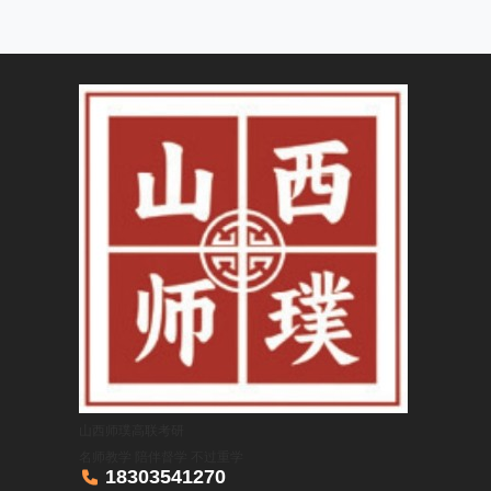
山西师璞高联考研
名师教学 陪伴督学 不过重学

18303541270