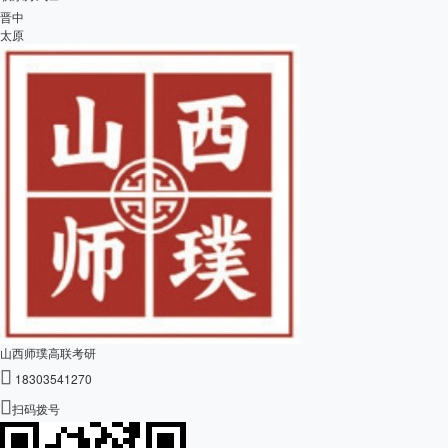
晋中
太原
山西师璞高联考研

18303541270

扫码拨号