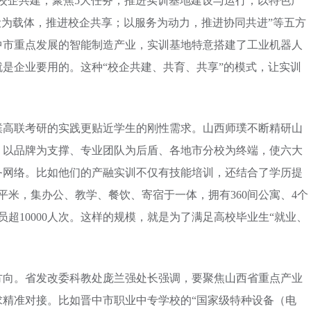
校企共建；聚焦5大任务，推进实训基地建设与运行；以特色产
设为载体，推进校企共享；以服务为动力，推进协同共进”等五方
中市重点发展的智能制造产业，实训基地特意搭建了工业机器人
是企业要用的。这种“校企共建、共育、共享”的模式，让实训
璞高联考研的实践更贴近学生的刚性需求。山西师璞不断精研山
，以品牌为支撑、专业团队为后盾、各地市分校为终端，使六大
务网络。比如他们的产融实训不仅有技能培训，还结合了学历提
平米，集办公、教学、餐饮、寄宿于一体，拥有360间公寓、4个
员超10000人次。这样的规模，就是为了满足高校毕业生“就业、
方向。省发改委科教处庞兰强处长强调，要聚焦山西省重点产业
求精准对接。比如晋中市职业中专学校的“国家级特种设备（电