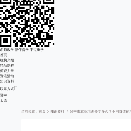
名师教学 陪伴督学 不过重学
首页
机构介绍
精品课程
师资力量
资讯活动
知识资料

联系方式
晋中
太原
当前位置：
首页
知识资料
晋中市就业培训要学多久？不同群体的