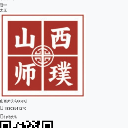
晋中
太原
山西师璞高联考研

18303541270

扫码拨号