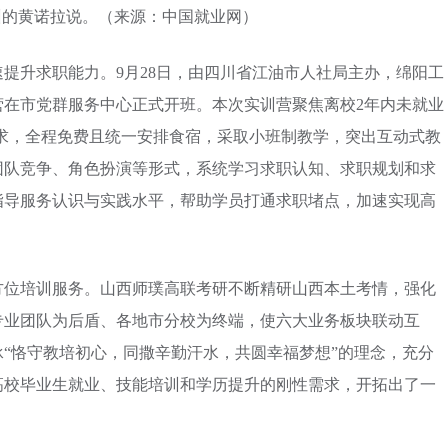
训的黄诺拉说。（来源：中国就业网）
提升求职能力。9月28日，由四川省江油市人社局主办，绵阳工
营在市党群服务中心正式开班。本次实训营聚焦离校2年内未就业
职需求，全程免费且统一安排食宿，采取小班制教学，突出互动式教
团队竞争、角色扮演等形式，系统学习求职认知、求职规划和求
指导服务认识与实践水平，帮助学员打通求职堵点，加速实现高
方位培训服务。山西师璞高联考研不断精研山西本土考情，强化
专业团队为后盾、各地市分校为终端，使六大业务板块联动互
“恪守教培初心，同撒辛勤汗水，共圆幸福梦想”的理念，充分
高校毕业生就业、技能培训和学历提升的刚性需求，开拓出了一