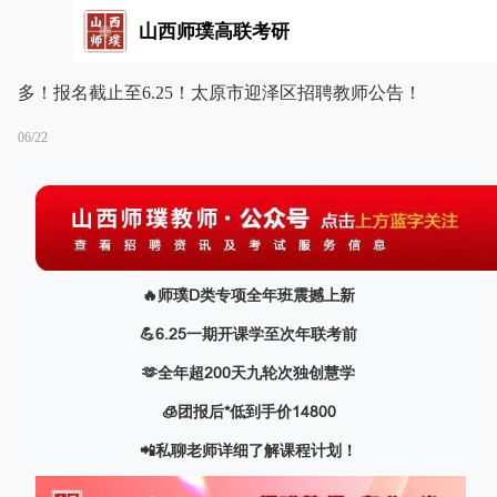
山西师璞高联考研
多！报名截止至6.25！太原市迎泽区招聘教师公告！
06/22
🔥师璞D类专项全年班震撼上新
💪6.25一期开课学至次年联考前
🫶全年超200天九轮次独创慧学
🧊️团报后*低到手价14800
📲私聊老师详细了解课程计划！