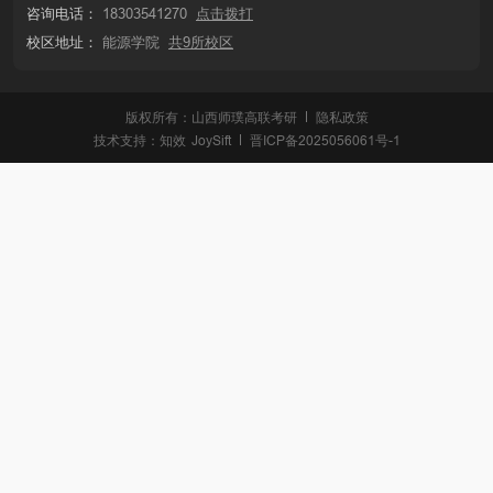
咨询电话：
18303541270
点击拨打
校区地址：
能源学院
共9所校区
版权所有：山西师璞高联考研
隐私政策
技术支持：
知效
JoySift
晋ICP备2025056061号-1