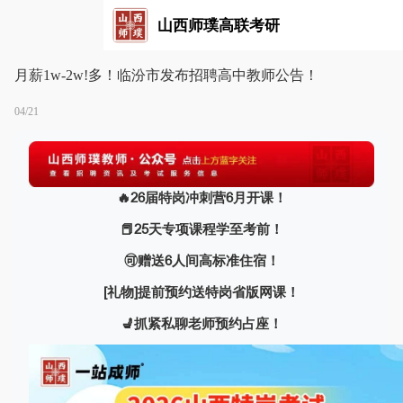
山西师璞高联考研
月薪1w-2w!多！临汾市发布招聘高中教师公告！
04/21
🔥26届特岗冲刺营6月开课！
📕25天专项课程学至考前！
🉑赠送6人间高标准住宿！
[礼物]提前预约送特岗省版网课！
💺抓紧私聊老师预约占座！