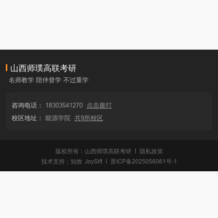
山西师璞高联考研
名师教学 陪伴督学 不过重学
咨询电话：
18303541270
点击拨打
校区地址：
能源学院
共9所校区
版权所有：山西师璞高联考研
隐私政策
技术支持：
知效
JoySift
晋ICP备2025056061号-1