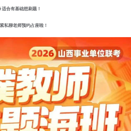
🤞适合有基础想刷题！
抓紧私聊老师预约占座啦！