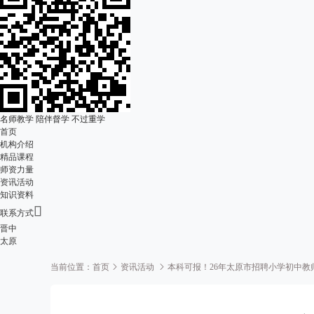
名师教学 陪伴督学 不过重学
首页
机构介绍
精品课程
师资力量
资讯活动
知识资料

联系方式
晋中
太原
当前位置：
首页
资讯活动
本科可报！26年太原市招聘小学初中教