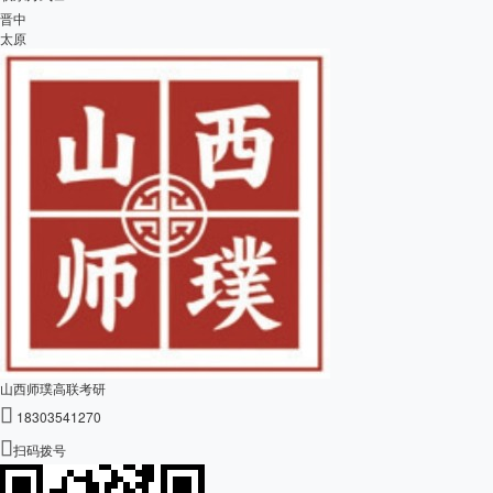
晋中
太原
山西师璞高联考研

18303541270

扫码拨号