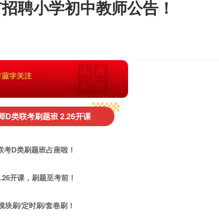
市招聘小学初中教师公告！
D类联考刷题班 2.26开课
联考D类刷题班占座啦！
2.26开课，刷题至考前！
模块刷/定时刷/套卷刷！