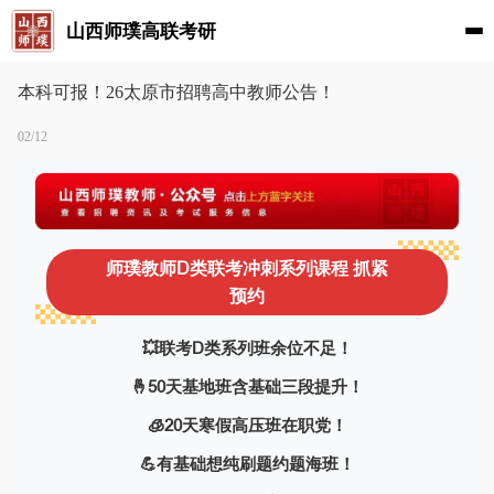
山西师璞高联考研
本科可报！26太原市招聘高中教师公告！
02/12
师璞教师D类联考冲刺系列课程 抓紧
预约
💥联考D类系列班余位不足！
🤞50天基地班含基础三段提升！
🧊️20天寒假高压班在职党！
💪有基础想纯刷题约题海班！