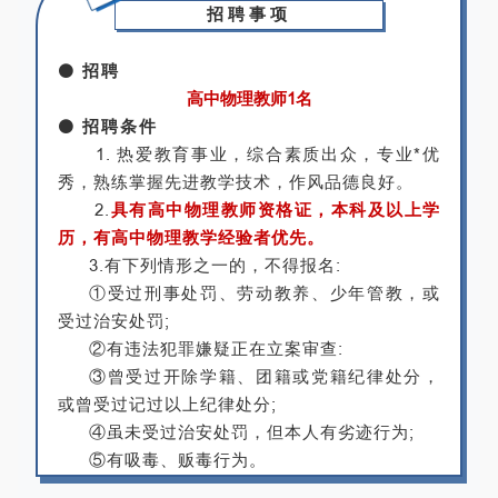
招聘事项
⚫
招聘
高中物理教师1名
⚫
招聘条件
1. 热爱教育事业，综合素质出众，专业*优
秀，熟练掌握先进教学技术，作风品德良好。
2.
具有
高中物理教师资格证，本科及以上学
历，有高中物理教学经验者优先。
3.有下列情形之一的，不得报名:
①受过刑事处罚、劳动教养、少年管教，或
受过治安处罚;
②有违法犯罪嫌疑正在立案审查:
③曾受过开除学籍、团籍或党籍纪律处分，
或曾受过记过以上纪律处分;
④虽未受过治安处罚，但本人有劣迹行为;
⑤有吸毒、贩毒行为。