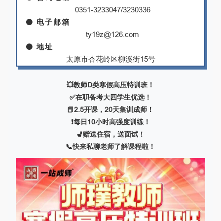
0351-3233047/3230336
⚫
电子邮箱
ty19z@126.com
⚫
地址
太原市杏花岭区柳溪街15号
💥教师D类寒假高压特训班！
✅在职备考大四学生优选！
📕2.5开课，20天集训成师！
❗️每日10小时高强度训练！
💺赠送住宿，送面试！
📞快来私聊老师了解课程啦！