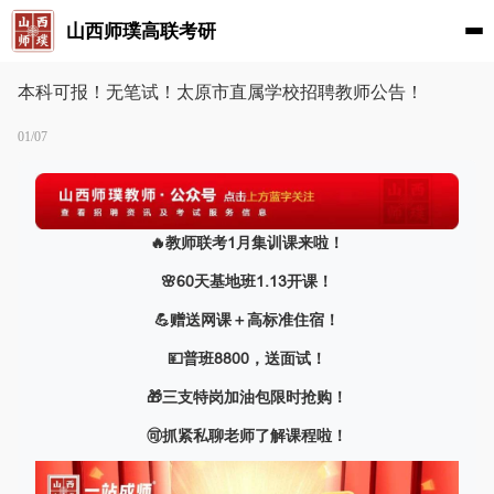
山西师璞高联考研
本科可报！无笔试！太原市直属学校招聘教师公告！
01/07
🔥教师联考1月集训课来啦！
🌸60天基地班1.13开课！
💪赠送网课＋高标准住宿！
💴普班8800，送面试！
🎁三支特岗加油包限时抢购！
🉑抓紧私聊老师了解课程啦！