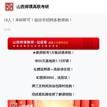
山西师璞高联考研
18人！本科即可！临汾市招聘多教师岗！
12/19
🔥教师联考1月集训课来啦！
🌸60天基地班1.13开课！
💪赠送网课＋高标准住宿！
💴普班8800，送面试！
🎁三支特岗加油包限时抢购！
🉑抓紧私聊老师了解课程啦！