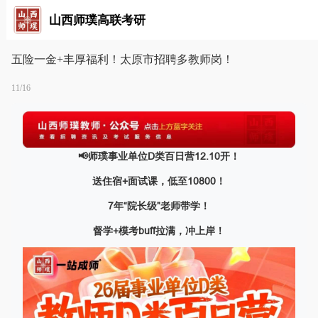
山西师璞高联考研
五险一金+丰厚福利！太原市招聘多教师岗！
11/16
📢师璞事业单位D类百日营12.10开！
送住宿+面试课，低至10800！
7年“院长级”老师带学！
督学+模考buff拉满，冲上岸！