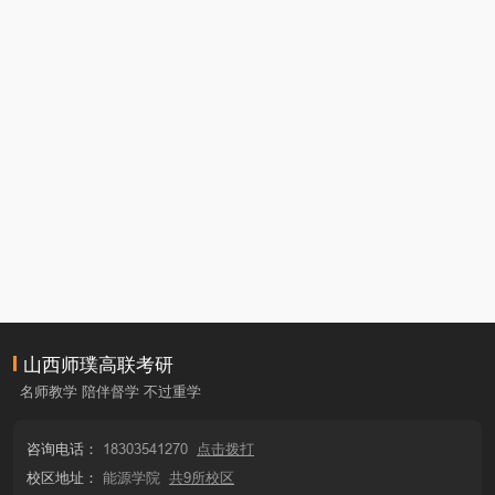
山西师璞高联考研
名师教学 陪伴督学 不过重学
咨询电话：
18303541270
点击拨打
校区地址：
能源学院
共9所校区