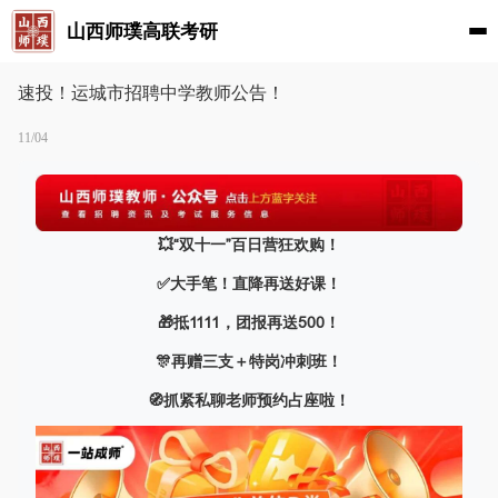
山西师璞高联考研
速投！运城市招聘中学教师公告！
11/04
💥“双十一”百日营狂欢购！
✅大手笔！直降再送好课！
🎁抵1111，团报再送500！
🎊再赠三支＋特岗冲刺班！
🧭抓紧私聊老师预约占座啦！