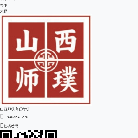
晋中
太原
山西师璞高联考研

18303541270

扫码拨号