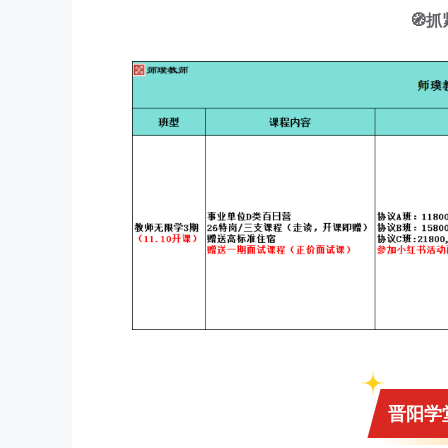
🧭
晋阳学