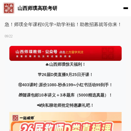
山西师璞高联考研
急！师璞全年课程0元学+助学补贴！助教招募就等你来！
09/22
🔥山西师璞惊天福利！
🎊26届D类直播9月25日开课！
🉑403课时:原价1080-秒杀199=小红书活动99到手！
🎁随课包邮10本讲义＋3本题库（5000精选真题）！
📲快私聊老师抢定特惠豪礼吧！