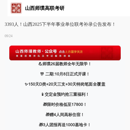
山西师璞高联考研
3393人！山西2025下半年事业单位联考补录公告发布！
09/24
💪师璞26届教师全年无限学！
🎊 二期:10月8日正式开课！
✨
150天D类+20天三支+30天特岗
笔面全覆盖
📱交定金预约抢三重福利！
🎁限时价格低至17800！
🎁
赠4人间高标住宿！
🎁3人团报再送1000基地卡！