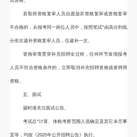
试资格。
若取得资格复审人员
自愿
放弃资格复审或资格复审
不合格的，从报考同一岗位人员中，按照笔试*由高分到低
分依次递补资格复审人
员
，仅递补一次。
资格审查贯穿补充招聘全过程，任何环节发现报考
人员不符合资格条件的，立即取消补充招聘资格或者聘用
资格。
五、面试
届时请关注面试公告。
考试总*计算、体检考察范围人选确定
及
其它未尽事
宜等，
均
按《
2025年
公开招聘公告
》执行。