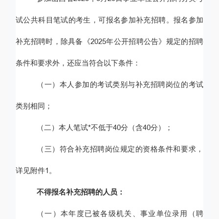
试公共科目笔试
的考生，可报名参加补充
招聘
。报名
参加
补充
招聘
时，除具备
《
2025年
公开招聘公告》
规定的
招聘
条件和要求外，还应当符合以下条件：
（
一
）本人参加的考试类别与
补充
招聘岗位的考试
类别
相同
；
（二）本人笔试*不低于
40分（含40分）；
（三）
符合
补充招聘岗位
规定的资格条件和要求
，
详见附件
1。
不得报名补充招聘的人员：
（一）本年度
已被各级机关
、事业单位
录用
（聘