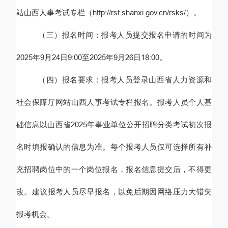
站山西人事考试专栏（
http://rst.shanxi.gov.cn/rsks/）。
（三）报名时间：
报考人员
提交报名申请的时间为
2025年
9
月
24
日
9:00至2025年
9
月
26
日
18:00。
（四）报名要求：
报考人员
登录山西省人力资源和
社会保障厅网站山西人事考试专栏报名
。报考人员
个人基
础信息以山西省
2025年事业单位公开招聘分类考试初次报
名时填报确认的信息为准。
每个报考
人员
仅可选择
所有补
充招聘岗位中的
一个
岗位
报名，
报名
信息提交后，不得更
改。建议报考人员尽早报名，以免后期因网络压力大错失
报考机会。