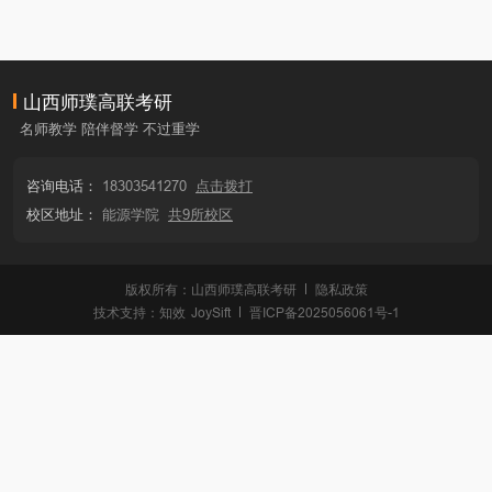
山西师璞高联考研
名师教学 陪伴督学 不过重学
咨询电话：
18303541270
点击拨打
校区地址：
能源学院
共9所校区
版权所有：山西师璞高联考研
隐私政策
技术支持：
知效
JoySift
晋ICP备2025056061号-1