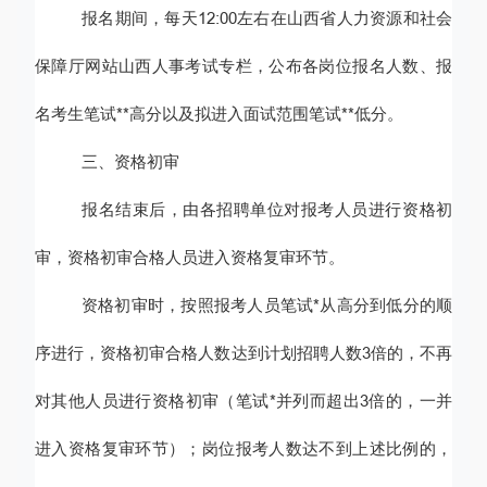
报名期间，每天
12
:00左右在山西省人力资源和社会
保障厅
网站
山西人事考试专栏，公布各
岗位
报
名
人数、报
名考生笔试**高分以及拟进入面试范围笔试**低分。
三、资格
初
审
报名结束后，
由各
招聘单位
对报考人员进行资格
初
审，
资格
初审
合格人员
进入资格复审环节
。
资格
初审
时，按照报考人员笔试*从高分到低分的顺
序进行
，
资格
初审
合格人数达到计划
招聘
人数
3倍的，不再
对其他人员进行资格
初审（
笔试*并列而超出
3倍
的，一并
进入资格复审
环节）
；
岗位
报考人数达不到上述比例的，