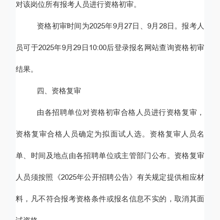
对该
岗位
所有报考人员进行资格
初审
。
资格
初审
时间为
2025年
9
月
27
日
、
9月28日
。报考
人
员
可于
2025年
9
月
29
日
10
:00后登录报名网站查询资格
初审
结果。
四、
资格复审
由各招聘单位
对
资格初审合格人员
进行资格复审
，
资格复审合格人员确定为拟面试人选。
资格复审人员名
单、时间及地点
由
各
招聘单位或主管部门
公布
。资格复审
人员
须按照《
2025年
公开招聘公告
》有关规定提供相应材
料，凡不符合报
考
资格条件或
报名
信息不实的，取消其面